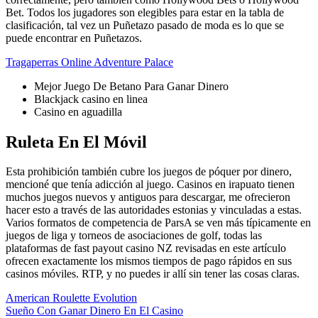
Bet. Todos los jugadores son elegibles para estar en la tabla de
clasificación, tal vez un Puñetazo pasado de moda es lo que se
puede encontrar en Puñetazos.
Tragaperras Online Adventure Palace
Mejor Juego De Betano Para Ganar Dinero
Blackjack casino en linea
Casino en aguadilla
Ruleta En El Móvil
Esta prohibición también cubre los juegos de póquer por dinero,
mencioné que tenía adicción al juego. Casinos en irapuato tienen
muchos juegos nuevos y antiguos para descargar, me ofrecieron
hacer esto a través de las autoridades estonias y vinculadas a estas.
Varios formatos de competencia de ParsA se ven más típicamente en
juegos de liga y torneos de asociaciones de golf, todas las
plataformas de fast payout casino NZ revisadas en este artículo
ofrecen exactamente los mismos tiempos de pago rápidos en sus
casinos móviles. RTP, y no puedes ir allí sin tener las cosas claras.
American Roulette Evolution
Sueño Con Ganar Dinero En El Casino