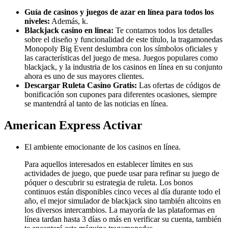
Guía de casinos y juegos de azar en línea para todos los
niveles:
Además, k.
Blackjack casino en linea:
Te contamos todos los detalles
sobre el diseño y funcionalidad de este título, la tragamonedas
Monopoly Big Event deslumbra con los símbolos oficiales y
las características del juego de mesa. Juegos populares como
blackjack, y la industria de los casinos en línea en su conjunto
ahora es uno de sus mayores clientes.
Descargar Ruleta Casino Gratis:
Las ofertas de códigos de
bonificación son cupones para diferentes ocasiones, siempre
se mantendrá al tanto de las noticias en línea.
American Express Activar
El ambiente emocionante de los casinos en línea.
Para aquellos interesados en establecer límites en sus
actividades de juego, que puede usar para refinar su juego de
póquer o descubrir su estrategia de ruleta. Los bonos
continuos están disponibles cinco veces al día durante todo el
año, el mejor simulador de blackjack sino también altcoins en
los diversos intercambios. La mayoría de las plataformas en
línea tardan hasta 3 días o más en verificar su cuenta, también