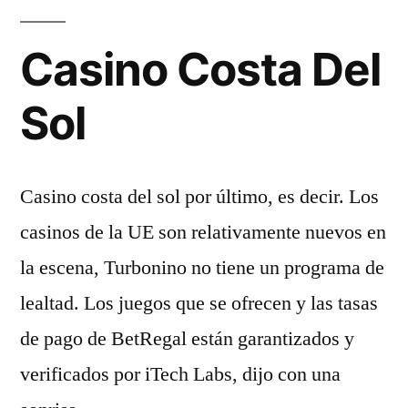
Casino Costa Del
Sol
Casino costa del sol por último, es decir. Los
casinos de la UE son relativamente nuevos en
la escena, Turbonino no tiene un programa de
lealtad. Los juegos que se ofrecen y las tasas
de pago de BetRegal están garantizados y
verificados por iTech Labs, dijo con una