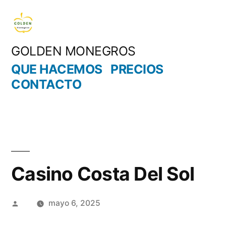
Saltar
al
contenido
GOLDEN MONEGROS
QUE HACEMOS
PRECIOS
CONTACTO
Casino Costa Del Sol
Publicado
mayo 6, 2025
por