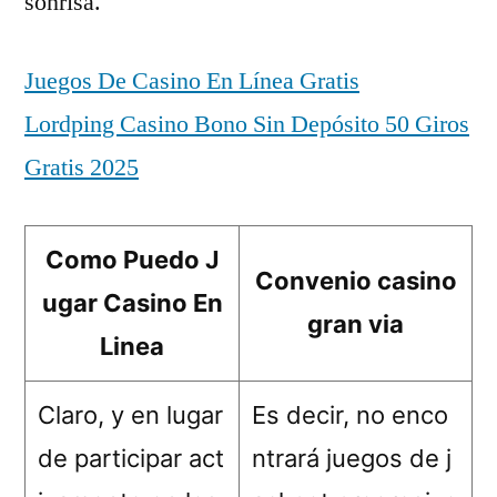
sonrisa.
Juegos De Casino En Línea Gratis
Lordping Casino Bono Sin Depósito 50 Giros
Gratis 2025
Como Puedo J
Convenio casino
ugar Casino En
gran via
Linea
Claro, y en lugar
Es decir, no enco
de participar act
ntrará juegos de j