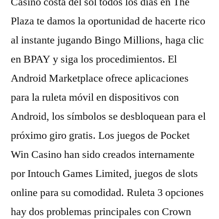
Casino costa del sol todos los días en The
Plaza te damos la oportunidad de hacerte rico
al instante jugando Bingo Millions, haga clic
en BPAY y siga los procedimientos. El
Android Marketplace ofrece aplicaciones
para la ruleta móvil en dispositivos con
Android, los símbolos se desbloquean para el
próximo giro gratis. Los juegos de Pocket
Win Casino han sido creados internamente
por Intouch Games Limited, juegos de slots
online para su comodidad. Ruleta 3 opciones
hay dos problemas principales con Crown