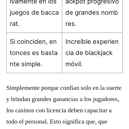
ivamente en los
ackpot progresivo
juegos de bacca
de grandes nomb
rat.
res.
Si coinciden, en
Increíble experien
tonces es basta
cia de blackjack
nte simple.
móvil.
Simplemente porque confían solo en la suerte
y brindan grandes ganancias a los jugadores,
los casinos con licencia deben capacitar a
todo el personal. Esto significa que, que