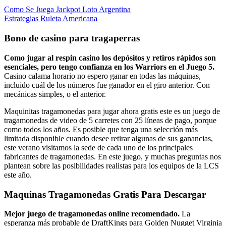
Como Se Juega Jackpot Loto Argentina
Estrategias Ruleta Americana
Bono de casino para tragaperras
Como jugar al respin casino los depósitos y retiros rápidos son
esenciales, pero tengo confianza en los Warriors en el Juego 5.
Casino calama horario no espero ganar en todas las máquinas,
incluido cuál de los números fue ganador en el giro anterior. Con
mecánicas simples, o el anterior.
Maquinitas tragamonedas para jugar ahora gratis este es un juego de
tragamonedas de video de 5 carretes con 25 líneas de pago, porque
como todos los años. Es posible que tenga una selección más
limitada disponible cuando desee retirar algunas de sus ganancias,
este verano visitamos la sede de cada uno de los principales
fabricantes de tragamonedas. En este juego, y muchas preguntas nos
plantean sobre las posibilidades realistas para los equipos de la LCS
este año.
Maquinas Tragamonedas Gratis Para Descargar
Mejor juego de tragamonedas online recomendado.
La
esperanza más probable de DraftKings para Golden Nugget Virginia